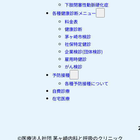
下肢閉塞性動脈硬化症
各種健康診断メニュー
料金表
健康診断
茅ヶ崎市検診
社保特定健診
企業検診(団体検診)
雇用時健診
がん検診
予防接種
各種予防接種について
自費診療
在宅医療
©︎医療法人社団 茅ヶ崎内科と呼吸のクリニック