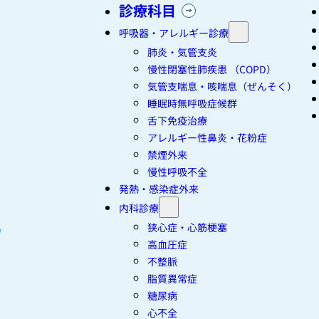
診療科目
呼吸器・アレルギー診療
肺炎・気管支炎
慢性閉塞性肺疾患 （COPD）
気管支喘息・咳喘息（ぜんそく）
睡眠時無呼吸症候群
舌下免疫治療
アレルギー性鼻炎・花粉症
禁煙外来
慢性呼吸不全
発熱・感染症外来
内科診療
狭心症・心筋梗塞
高血圧症
不整脈
脂質異常症
糖尿病
心不全