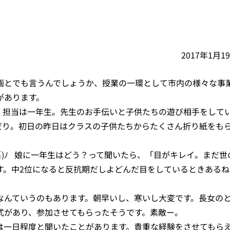
2017年1月1
画とでも言うんでしょうか、授業の一環として市内の様々な事
があります。
。担当は一年生。先生のお手伝いと子供たちの遊び相手をして
だり。初日の昨日はクラスの子供たちからたくさん折り紙をも
≦)ﾉ 娘に一年生はどう？って聞いたら、「目がキレイ。まだ世
す。中2位になると反抗期だしよどんだ目をしているときあるね
なんていうのもあります。朝早いし、寒いし大変です。長女の
式があり、参加させてもらったそうです。素敵ー。
は一日程度と聞いたことがあります。貴重な経験をさせてもら