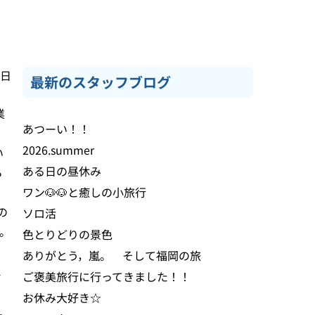
9日
最新のスタッフブログ
業
あつーい！！
2026.summer
い
ある日の昼休み
ら
ワン🐶🐶と癒しの小旅行
の
ソロ活
。
色とりどりの景色
ありがとう，嵐。 そして福岡の旅
と
ご褒美旅行に行ってきました！！
お休み大好き☆
え