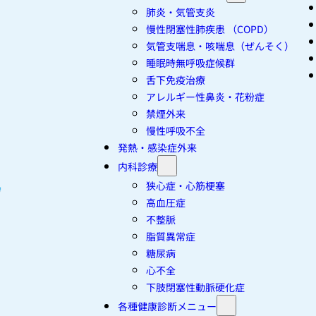
肺炎・気管支炎
慢性閉塞性肺疾患 （COPD）
気管支喘息・咳喘息（ぜんそく）
睡眠時無呼吸症候群
舌下免疫治療
アレルギー性鼻炎・花粉症
禁煙外来
慢性呼吸不全
発熱・感染症外来
内科診療
狭心症・心筋梗塞
高血圧症
不整脈
脂質異常症
糖尿病
心不全
下肢閉塞性動脈硬化症
各種健康診断メニュー