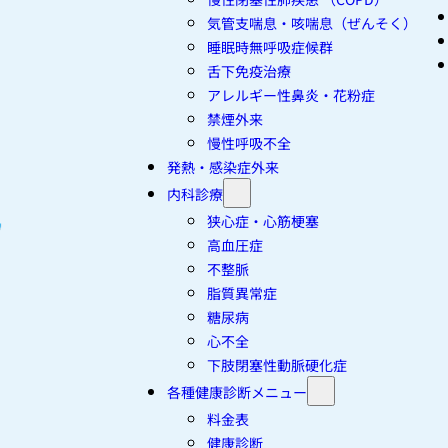
気管支喘息・咳喘息（ぜんそく）
睡眠時無呼吸症候群
舌下免疫治療
アレルギー性鼻炎・花粉症
禁煙外来
慢性呼吸不全
発熱・感染症外来
内科診療
狭心症・心筋梗塞
高血圧症
不整脈
脂質異常症
糖尿病
心不全
下肢閉塞性動脈硬化症
各種健康診断メニュー
料金表
健康診断