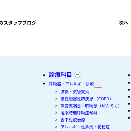
のスタッフブログ
次へ
診療科目
呼吸器・アレルギー診療
肺炎・気管支炎
慢性閉塞性肺疾患 （COPD）
気管支喘息・咳喘息（ぜんそく）
睡眠時無呼吸症候群
舌下免疫治療
アレルギー性鼻炎・花粉症