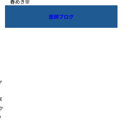
春めき🌸
医師ブログ
か
家
か
い