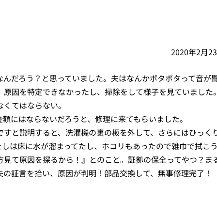
2020年2月2
なんだろう？と思っていました。夫はなんかポタポタって音が
、原因を特定できなかったし、掃除をして様子を見ていました
なくてはならない。
金額にはならないだろうと、修理に来てもらいました。
ですと説明すると、洗濯機の裏の板を外して、さらにはひっく
たしは床に水が溜まってたし、ホコリもあったので雑巾で拭こ
方見て原因を探るから！』とのこと。証拠の保全ってやつ？ま
夫の証言を拾い、原因が判明！部品交換して、無事修理完了！