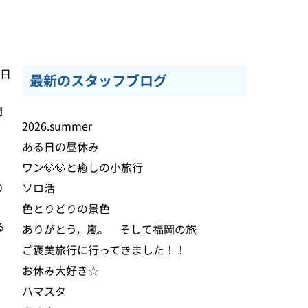
3日
最新のスタッフブログ
聞
2026.summer
。
ある日の昼休み
ワン🐶🐶と癒しの小旅行
り
ソロ活
う
色とりどりの景色
る
ありがとう，嵐。 そして福岡の旅
ご褒美旅行に行ってきました！！
お休み大好き☆
ハマスタ