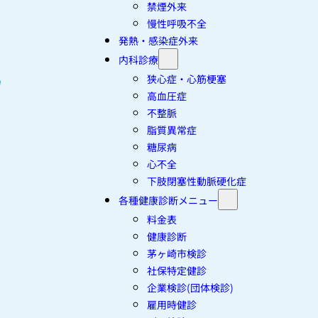
禁煙外来
慢性呼吸不全
発熱・感染症外来
内科診療
狭心症・心筋梗塞
高血圧症
不整脈
脂質異常症
糖尿病
心不全
下肢閉塞性動脈硬化症
各種健康診断メニュー
料金表
健康診断
茅ヶ崎市検診
社保特定健診
企業検診(団体検診)
雇用時健診