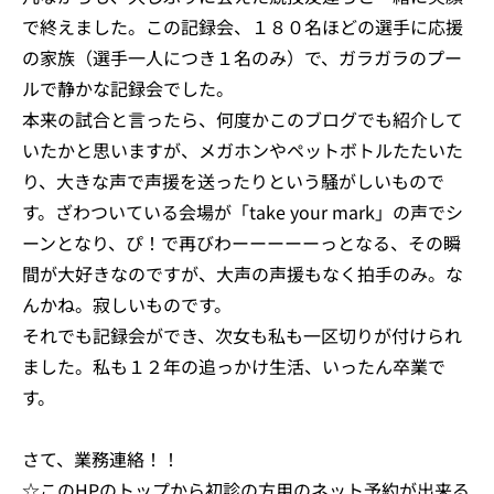
で終えました。この記録会、１８０名ほどの選手に応援
の家族（選手一人につき１名のみ）で、ガラガラのプー
ルで静かな記録会でした。
本来の試合と言ったら、何度かこのブログでも紹介して
いたかと思いますが、メガホンやペットボトルたたいた
り、大きな声で声援を送ったりという騒がしいもので
す。ざわついている会場が「take your mark」の声でシ
ーンとなり、ぴ！で再びわーーーーーっとなる、その瞬
間が大好きなのですが、大声の声援もなく拍手のみ。な
んかね。寂しいものです。
それでも記録会ができ、次女も私も一区切りが付けられ
ました。私も１２年の追っかけ生活、いったん卒業で
す。
さて、業務連絡！！
☆このHPのトップから初診の方用のネット予約が出来る