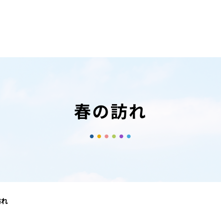
春の訪れ
訪れ