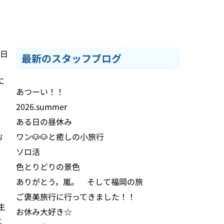
4日
最新のスタッフブログ
に
あつーい！！
2026.summer
。
ある日の昼休み
お
ワン🐶🐶と癒しの小旅行
ソロ活
色とりどりの景色
ありがとう，嵐。 そして福岡の旅
ご褒美旅行に行ってきました！！
生
お休み大好き☆
と