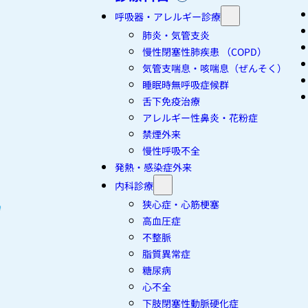
呼吸器・アレルギー診療
肺炎・気管支炎
慢性閉塞性肺疾患 （COPD）
気管支喘息・咳喘息（ぜんそく）
睡眠時無呼吸症候群
舌下免疫治療
アレルギー性鼻炎・花粉症
禁煙外来
慢性呼吸不全
発熱・感染症外来
内科診療
狭心症・心筋梗塞
高血圧症
不整脈
脂質異常症
糖尿病
心不全
下肢閉塞性動脈硬化症