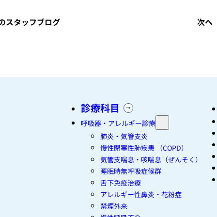
のスタッフブログ
次へ
診療科目
呼吸器・アレルギー診療
肺炎・気管支炎
慢性閉塞性肺疾患 （COPD）
気管支喘息・咳喘息（ぜんそく）
睡眠時無呼吸症候群
舌下免疫治療
アレルギー性鼻炎・花粉症
禁煙外来