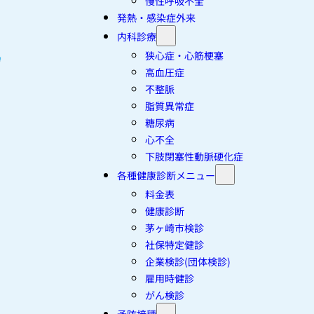
慢性呼吸不全
発熱・感染症外来
内科診療
狭心症・心筋梗塞
高血圧症
不整脈
脂質異常症
糖尿病
心不全
下肢閉塞性動脈硬化症
各種健康診断メニュー
料金表
健康診断
茅ヶ崎市検診
社保特定健診
企業検診(団体検診)
雇用時健診
がん検診
予防接種