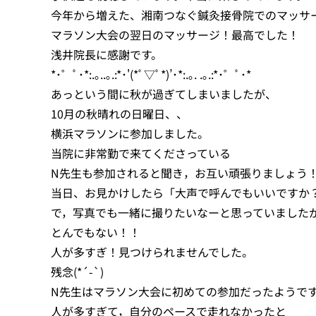
今年から増えた、湘南つなぐ鍼灸接骨院でのマッサ
マラソン大会の翌日のマッサージ！最高でした！
浅井院長に感謝です。
*･゜ﾟ･*:.｡..｡.:*･'(*ﾟ▽ﾟ*)’･*:.｡. .｡.:*･゜ﾟ･*
あっという間に秋が過ぎてしまいましたが、
10月の秋晴れの日曜日、、
横浜マラソンに参加しました。
当院に非常勤で来てくださっている
N先生も参加されると聞き，お互い頑張りましょう
当日、お見かけしたら「大声で呼んでもいいですか
で，写真でも一緒に撮りたいなーと思っていました
とんでもない！！
人が多すぎ！見つけられませんでした。
残念(*´-`)
N先生はマラソン大会に初めての参加だったようで
人が多すぎて，自分のペースで走れなかったと