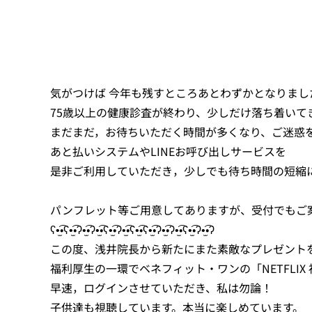
気がつけば 今年も残すところあとわずかとなりまし
75歳以上の健康診査が終わり、少しだけ落ち着いて
まだまだ，お待ちいただく時間が多くなり、ご迷惑
あと払いシステムやLINEお呼び出しサービスを
是非ご利用していただき，少しでも待ち時間の短
パンフレット等ご用意してありますが、受付でもご
ʕ•̫͡•ʕ•̫͡•ʔ•̫͡•ʔ•̫͡•ʕ•̫͡•ʔ•̫͡•ʕ•̫͡•ʕ•̫͡•ʔ•̫͡•ʔ•̫͡•ʕ•̫͡•ʔ•̫͡•ʔ
この度、浅井院長から新たにまた素敵なプレゼント
福利厚生の一環でベネフィット・ワンの「NETFLI
早速，ログインさせていただき、私は勿論！
子供達も視聴しています。本当に楽しめています。