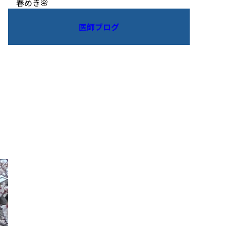
春めき🌸
医師ブログ