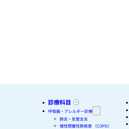
診療科目
呼吸器・アレルギー診療
肺炎・気管支炎
慢性閉塞性肺疾患 （COPD）