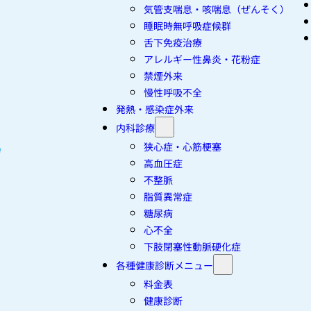
気管支喘息・咳喘息（ぜんそく）
睡眠時無呼吸症候群
舌下免疫治療
アレルギー性鼻炎・花粉症
禁煙外来
慢性呼吸不全
発熱・感染症外来
内科診療
狭心症・心筋梗塞
高血圧症
不整脈
脂質異常症
糖尿病
心不全
下肢閉塞性動脈硬化症
各種健康診断メニュー
料金表
健康診断